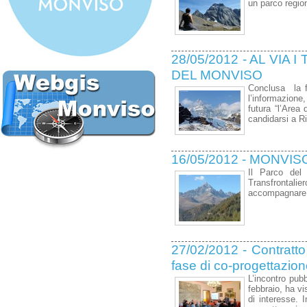
un parco regi
28/05/2012 - AL VIA
DEL MONVISO
Conclusa la fa
l’informazione,
futura “l’Area
candidarsi a R
16/05/2012 - MONV
Il Parco del
Transfrontali
accompagnare l
27/02/2012 - Contratto
fase di co-progettazio
L’incontro pub
febbraio, ha vi
di interesse. 