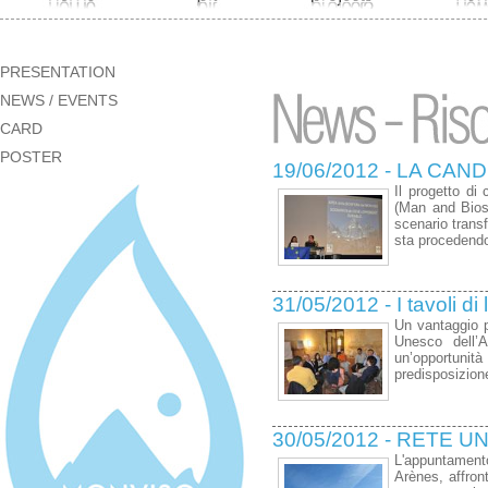
PRESENTATION
NEWS / EVENTS
CARD
POSTER
19/06/2012 - LA CA
Il progetto d
(Man and Biosp
scenario transf
sta procedendo
31/05/2012 - I tavoli d
Un vantaggio pe
Unesco dell’
un’opportunità
predisposizione
30/05/2012 - RETE 
L'appuntament
Arènes, affron